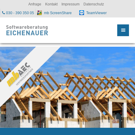
sc
Anfrage
Kontakt
Impressum
Datenschutz
030 - 390 350 05
mb ScreenShare
TeamViewer