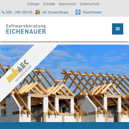
sc
Anfrage
Kontakt
Impressum
Datenschutz
030 - 390 350 05
mb ScreenShare
TeamViewer