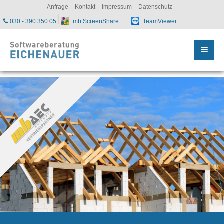
sc
Anfrage
Kontakt
Impressum
Datenschutz
030 - 390 350 05
mb ScreenShare
TeamViewer