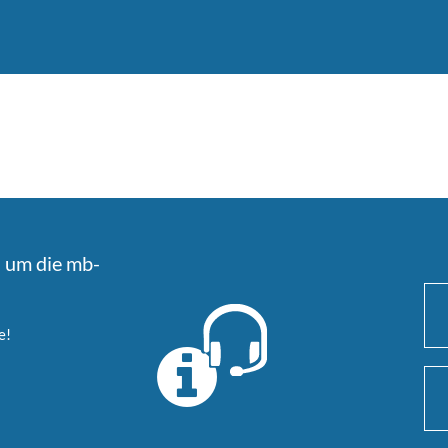
d um die mb-
e!