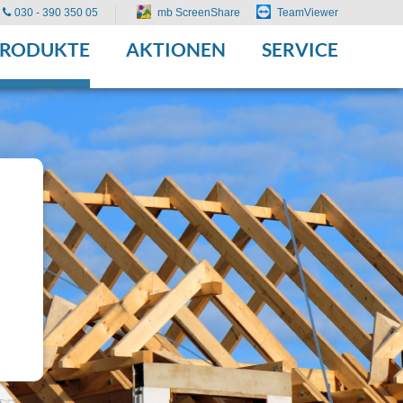
030 - 390 350 05
mb ScreenShare
TeamViewer
PRODUKTE
AKTIONEN
SERVICE