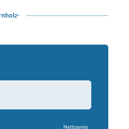
rnholz-
Nettopreis