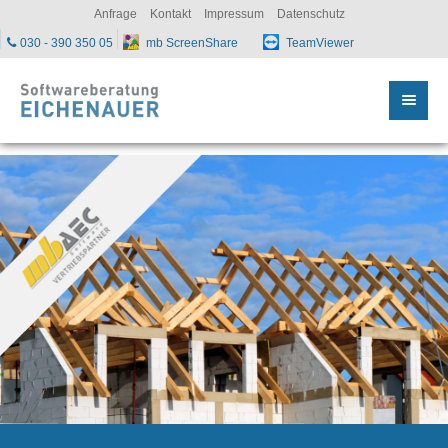
sc
Anfrage
Kontakt
Impressum
Datenschutz
030 - 390 350 05
mb ScreenShare
TeamViewer