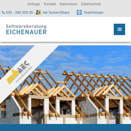
sc
Anfrage
Kontakt
Impressum
Datenschutz
030 - 390 350 05
mb ScreenShare
TeamViewer