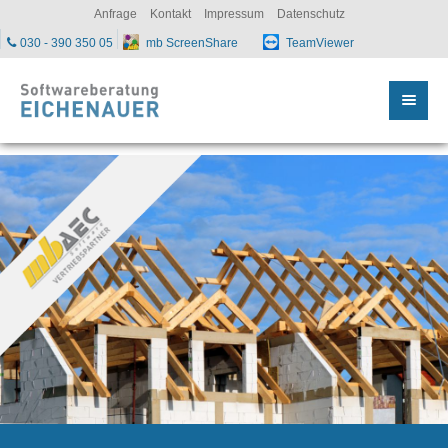
sc
Anfrage
Kontakt
Impressum
Datenschutz
030 - 390 350 05
mb ScreenShare
TeamViewer