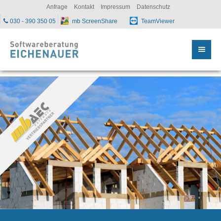
sc
Anfrage
Kontakt
Impressum
Datenschutz
030 - 390 350 05
mb ScreenShare
TeamViewer