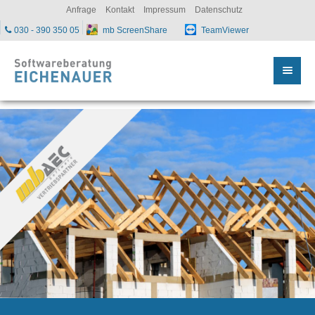
sc
Anfrage
Kontakt
Impressum
Datenschutz
030 - 390 350 05
mb ScreenShare
TeamViewer