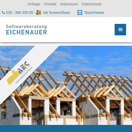
sc
Anfrage
Kontakt
Impressum
Datenschutz
030 - 390 350 05
mb ScreenShare
TeamViewer