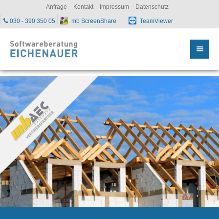
sc
Anfrage
Kontakt
Impressum
Datenschutz
030 - 390 350 05
mb ScreenShare
TeamViewer