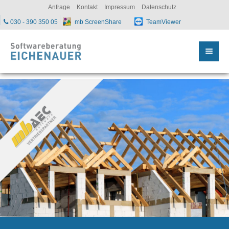
sc
Anfrage
Kontakt
Impressum
Datenschutz
030 - 390 350 05
mb ScreenShare
TeamViewer