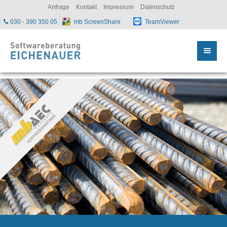
sc
Anfrage
Kontakt
Impressum
Datenschutz
030 - 390 350 05
mb ScreenShare
TeamViewer