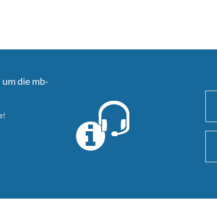
d um die mb-
e!