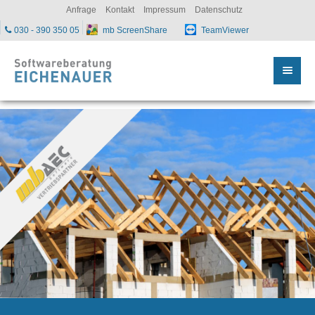
sc
Anfrage
Kontakt
Impressum
Datenschutz
030 - 390 350 05
mb ScreenShare
TeamViewer