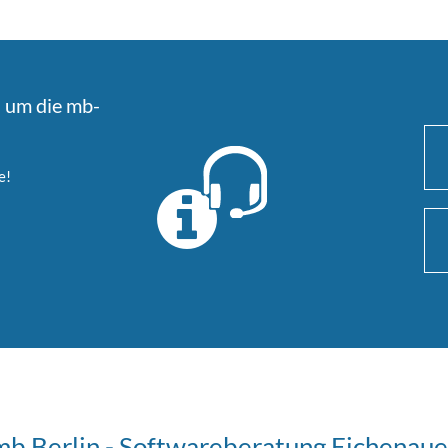
d um die mb-
e!
mb Berlin - Softwareberatung Eichenaue